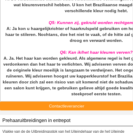
wat kleurenverschil hebben. U kon het Braziliaanse maagde
verschillende kleur nodig hebt.
Q5: Kunnen zij, gekruld worden rechtge
A: Ja kon u haargelijkrichter of haarkrulspeld gebruiken om h
haar te stileren. Nochtans, doe het niet te vaak, of de hitte za
droog en verward worden.
Q6: Kan ik/het haar kleuren verven?
A. Ja. Het haar kan worden gekleurd. Als algemene regel is het 
verdonkeren dan het haar te verlichten. Wij adviseren verven d
de originele kleur moeilijk is langzaam te verdwijnen. Het ong
ruïneren. Wij adviseren hoogst uw kapperkleurstof het Brazili
kleuren door zich zal een risico van uit komend niet de schaduw
een salon kunt krijgen, te gebruiken gelieve altijd goede kwali
steekproef eerste testen.
Contactleverancier
Prehaaruitbreidingen in entrepot
Vlakke van de de Uitbreidingsstok van het Uiteindehaar van de het Uiteinde