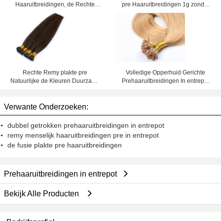
Haaruitbreidingen, de Rechte
pre Haaruitbreidingen 1g zonder
Preuitbreidingen In entrepot van
Enig Behandeld Chemisch product
het Keratinehaar
Volledige Opperhuid Gerichte
Rechte Remy plakte pre
Prehaaruitbreidingen In entrepot
Natuurlijke de Kleuren Duurzame
Vlot zonder het Afwerpen of
Langdurig van Menselijk
Verwarring
Haaruitbreidingen
Verwante Onderzoeken:
dubbel getrokken prehaaruitbreidingen in entrepot
remy menselijk haaruitbreidingen pre in entrepot
de fusie plakte pre haaruitbreidingen
Prehaaruitbreidingen in entrepot
Bekijk Alle Producten