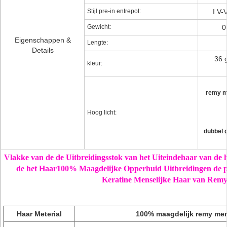
Stijl pre-in entrepot:
I V-
Gewicht:
0
Eigenschappen &
Lengte:
Details
36 
kleur:
remy me
Hoog licht:
dubbel 
Vlakke van de de Uitbreidingsstok van het Uiteindehaar van de 
de het Haar100% Maagdelijke Opperhuid Uitbreidingen de pr
Keratine Menselijke Haar van Rem
Haar Meterial
100% maagdelijk remy men