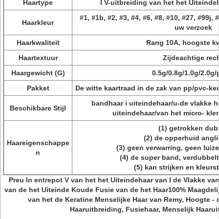
Haartype
I V-uitbreiding van het het Uiteind
#1, #1b, #2, #3, #4, #6, #8, #10, #27, #99j,
Haarkleur
uw verzoek
Haarkwaliteit
Rang 10A, hoogste kw
Haartextuur
Zijdeachtige rec
Haargewicht (G)
0.5g/0.8g/1.0g/2.0g/
Pakket
De witte kaartraad in de zak van pp/pvc-k
bandhaar i uiteindehaar/u-de vlakke h
Beschikbare Stijl
uiteindehaar/van het micro- klem
(1) getrokken dub
(2) de opperhuid angli
Haareigenschappe
(3) geen verwarring, geen luize
n
(4) de super band, verdubbelt z
(5) kan strijken en kleurs
Preu In entrepot V van het het Uiteindehaar van I de Vlakke va
van de het Uiteinde Koude Fusie van de het Haar100% Maagdeli
van het de Keratine Menselijke Haar van Remy, Hoogte - d
Haaruitbreiding, Fusiehaar, Menselijk Haarui