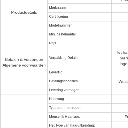
Merknaam
Productdetails
Certificering
Modelnummer
Min. bestelaantal
Prijs
Het haa
Verpakking Details
mark
Betalen & Verzenden
inge
Algemene voorwaarden
Levertijd
Betalingscondities
West
Levering vermogen
Haarrang:
Type pre-in entrepot:
Menselijk Haartype:
E
Het Type van haaruitbreiding: