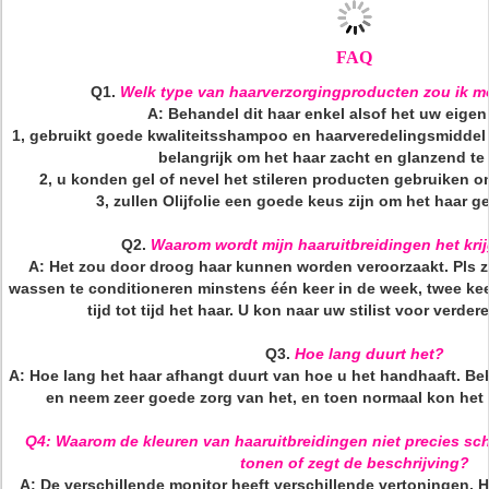
FAQ
Q1.
Welk type van haarverzorgingproducten zou ik 
A: Behandel dit haar enkel alsof het uw eigen
1, gebruikt goede kwaliteitsshampoo en haarveredelingsmiddel o
belangrijk om het haar zacht en glanzend t
2, u konden gel of nevel het stileren producten gebruiken o
3, zullen Olijfolie een goede keus zijn om het haar 
Q2.
Waarom wordt mijn haaruitbreidingen het kri
A: Het zou door droog haar kunnen worden veroorzaakt. Pls z
wassen te conditioneren minstens één keer in de week, twee kee
tijd tot tijd het haar. U kon naar uw stilist voor verde
Q3.
Hoe lang duurt het?
A: Hoe lang het haar afhangt duurt van hoe u het handhaaft. Be
en neem zeer goede zorg van het, en toen normaal kon het l
Q4: Waarom de kleuren van haaruitbreidingen niet precies sc
tonen of zegt de beschrijving?
A: De verschillende monitor heeft verschillende vertoningen. H