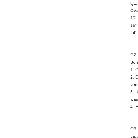
Q1
Ove
10“ 
16“ 
24“
Q2
Beh
1. 
2. 
ver
3. 
was
4. E
Q3
Ja, 