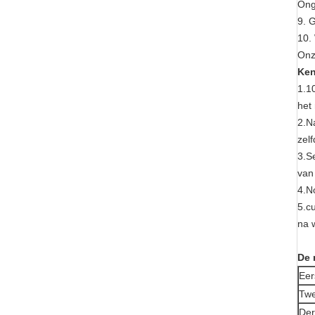
Ong
9. 
10.
Onz
Ken
1.1
het
2.N
zelf
3.S
van
4.N
5.c
na 
De 
Eer
Tw
De