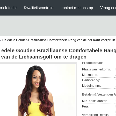
briek tocht
Kwaliteitscontrole
contact met ons op
Vraag een
De edele Gouden Braziliaanse Comfortabele Rang van de het Kant Voorpruik
 edele Gouden Braziliaanse Comfortabele Rang
 van de Lichaamsgolf om te dragen
Productdetails:
Plaats van herkomst:
Merknaam:
Certificering:
Modelnummer:
Betalen & Verzenden 
Min. bestelaantal:
Prijs:
Verpakking Details: