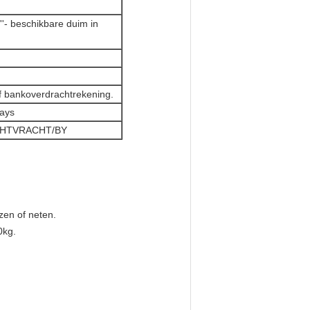
 ''- beschikbare duim in
f bankoverdrachtrekening.
days
CHTVRACHT/BY
zen of neten.
0kg.