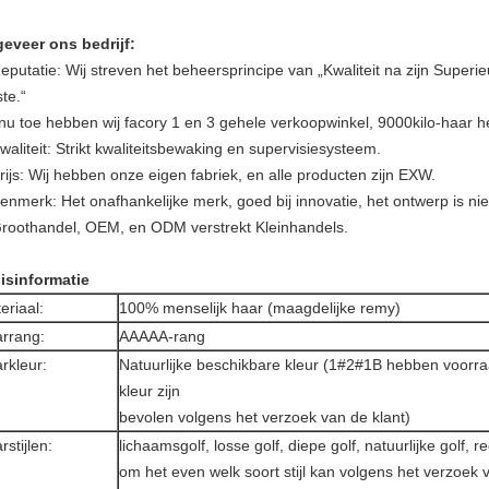
eveer ons bedrijf:
eputatie: Wij streven het beheersprincipe van „Kwaliteit na zijn Superieu
te.“
 nu toe hebben wij facory 1 en 3 gehele verkoopwinkel, 9000kilo-haar h
waliteit: Strikt kwaliteitsbewaking en supervisiesysteem.
rijs: Wij hebben onze eigen fabriek, en alle producten zijn EXW.
Kenmerk: Het onafhankelijke merk, goed bij innovatie, het ontwerp is ni
Groothandel, OEM, en ODM verstrekt Kleinhandels.
isinformatie
eriaal:
100% menselijk haar (maagdelijke remy)
rrang:
AAAAA-rang
rkleur:
Natuurlijke beschikbare kleur (1#2#1B hebben voorr
kleur zijn
bevolen volgens het verzoek van de klant)
rstijlen:
lichaamsgolf, losse golf, diepe golf, natuurlijke golf, r
om het even welk soort stijl kan volgens het verzoek