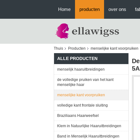
Home
producten
over ons
fa
Thuis
Producten
menselijke kant voorpruiken
ALLE PRODUCTEN
De
5A
menselijk haaruitbreidingen
de volledige pruiken van het kant
menselijke haar
menselijke kant voorpruiken
volledige kant frontale sluiting
Braziliaans Haarweefsel
Klem in Natuurlijke Haaruitbreidingen
Band in Menselijk Haaruitbreidingen