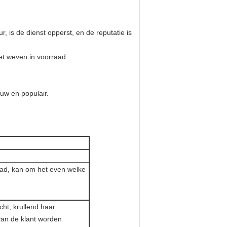
r, is de dienst opperst, en de reputatie is
et weven in voorraad.
euw en populair.
aad, kan om het even welke
echt, krullend haar
 van de klant worden