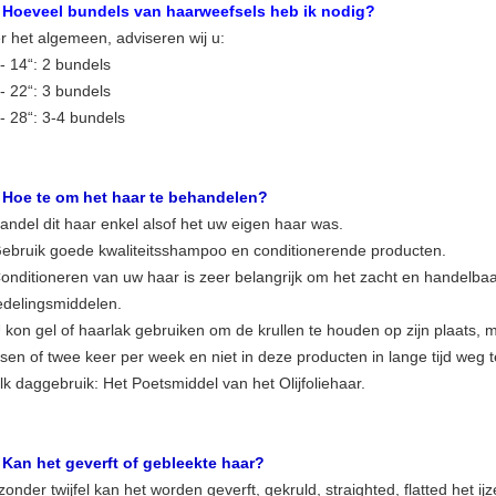
.
Hoeveel bundels van haarweefsels heb ik nodig?
r het algemeen, adviseren wij u:
- 14“: 2 bundels
- 22“: 3 bundels
 - 28“: 3-4 bundels
.
Hoe te om het haar te behandelen?
andel dit haar enkel alsof het uw eigen haar was.
Gebruik goede kwaliteitsshampoo en conditionerende producten.
Conditioneren van uw haar is zeer belangrijk om het zacht en handelbaa
edelingsmiddelen.
U kon gel of haarlak gebruiken om de krullen te houden op zijn plaats,
sen of twee keer per week en niet in deze producten in lange tijd weg 
lk daggebruik: Het Poetsmiddel van het Olijfoliehaar.
.
Kan het geverft of gebleekte haar?
zonder twijfel kan het worden geverft, gekruld, straighted, flatted het ij