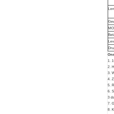
Len
Gew
MO
Bet
Lev
Dru
Ons
1. 
2. H
3. 
4. 
5. 
6. 
3 d
7. 
8. 