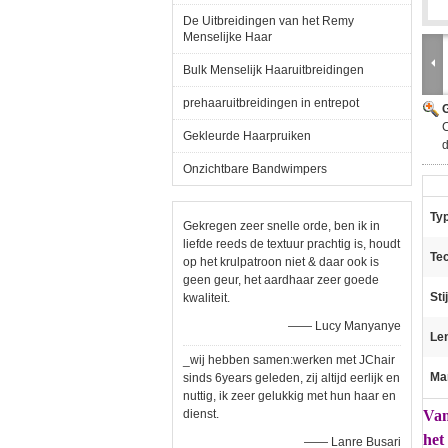
De Uitbreidingen van het Remy
Menselijke Haar
Bulk Menselijk Haaruitbreidingen
prehaaruitbreidingen in entrepot
G
C
Gekleurde Haarpruiken
d
Onzichtbare Bandwimpers
Ty
Gekregen zeer snelle orde, ben ik in
liefde reeds de textuur prachtig is, houdt
Te
op het krulpatroon niet & daar ook is
geen geur, het aardhaar zeer goede
Stij
kwaliteit.
—— Lucy Manyanye
Le
_wij hebben samen:werken met JChair
Ma
sinds 6years geleden, zij altijd eerlijk en
nuttig, ik zeer gelukkig met hun haar en
dienst.
Van
het
—— Lanre Busari