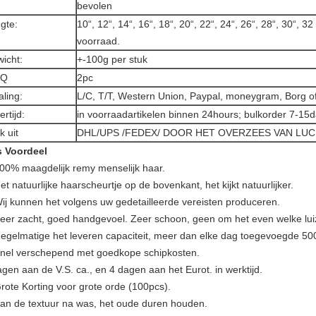
bevolen
gte:
10“, 12“, 14“, 16“, 18“, 20“, 22“, 24“, 26“, 28“, 30“, 32
voorraad.
icht:
+-100g per stuk
Q
2pc
aling:
L/C, T/T, Western Union, Paypal, moneygram, Borg o
ertijd:
in voorraadartikelen binnen 24hours; bulkorder 7-15
k uit
DHL/UPS /FEDEX/ DOOR HET OVERZEES VAN LU
 Voordeel
100% maagdelijk remy menselijk haar.
et natuurlijke haarscheurtje op de bovenkant, het kijkt natuurlijker.
Wij kunnen het volgens uw gedetailleerde vereisten produceren.
Zeer zacht, goed handgevoel. Zeer schoon, geen om het even welke lui
Regelmatige het leveren capaciteit, meer dan elke dag toegevoegde 50
Snel verschepend met goedkope schipkosten.
agen aan de V.S. ca., en 4 dagen aan het Eurot. in werktijd.
Grote Korting voor grote orde (100pcs).
Kan de textuur na was, het oude duren houden.