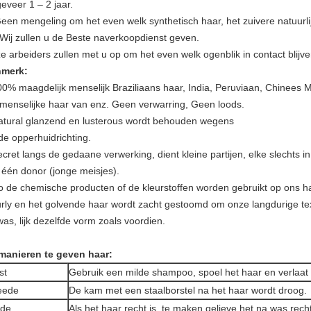
eveer 1 – 2 jaar.
Geen mengeling om het even welk synthetisch haar, het zuivere natuurl
 Wij zullen u de Beste naverkoopdienst geven.
e arbeiders zullen met u op om het even welk ogenblik in contact blijve
merk:
00% maagdelijk menselijk Braziliaans haar, India, Peruviaan, Chinees M
 menselijke haar van enz. Geen verwarring, Geen loods.
atural glanzend en lusterous wordt behouden wegens
de opperhuidrichting.
ecret langs de gedaane verwerking, dient kleine partijen, elke slechts i
 één donor (jonge meisjes).
o de chemische producten of de kleurstoffen worden gebruikt op ons ha
urly en het golvende haar wordt zacht gestoomd om onze langdurige te
was, lijk dezelfde vorm zoals voordien.
manieren te geven haar:
st
Gebruik een milde shampoo, spoel het haar en verlaat
eede
De kam met een staalborstel na het haar wordt droog.
rde
Als het haar recht is, te maken gelieve het na was recht