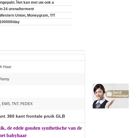
ingepakt. Het kan met uw ook a
In 24 urenafterment
Western Union, Moneygram, T/T
100000/day
ch Haar
-Remy
, EMS, TNT, FEDEX
ant
360 kant frontale pruik GLB
,
ik, de edele gouden synthetische van de
 met babyhaar