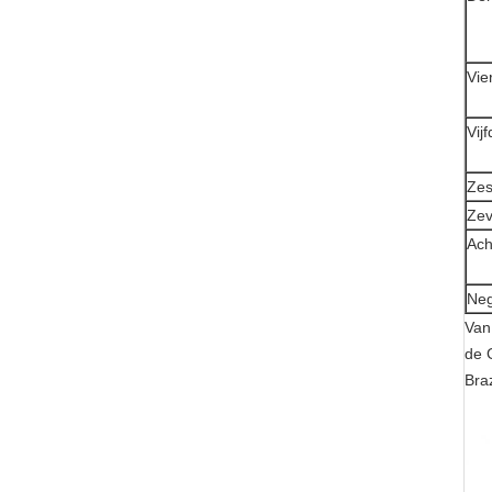
Vie
Vij
Ze
Ze
Ach
Ne
Van
de 
Bra