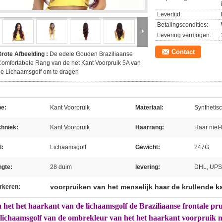
Levertijd:
Betalingscondities:
Levering vermogen:
Contact
rote Afbeelding :
De edele Gouden Braziliaanse
omfortabele Rang van de het Kant Voorpruik 5A van
e Lichaamsgolf om te dragen
pe:
Kant Voorpruik
Materiaal:
Synthetis
chniek:
Kant Voorpruik
Haarrang:
Haar niet
l:
Lichaamsgolf
Gewicht:
247G
ngte:
28 duim
levering:
DHL, UPS
voorpruiken van het menselijk haar de krullende k
rkeren:
 het het haarkant van de lichaamsgolf de Braziliaanse frontale pru
 lichaamsgolf van de ombrekleur van het het haarkant voorpruik