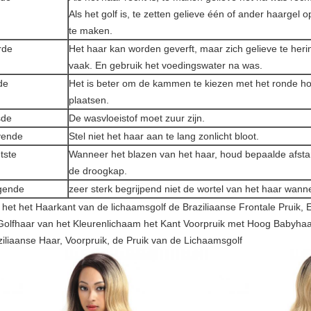
Als het golf is, te zetten gelieve één of ander haargel 
te maken.
rde
Het haar kan worden geverft, maar zich gelieve te herin
vaak. En gebruik het voedingswater na was.
fde
Het is beter om de kammen te kiezen met het ronde hoof
plaatsen.
sde
De wasvloeistof moet zuur zijn.
vende
Stel niet het haar aan te lang zonlicht bloot.
tste
Wanneer het blazen van het haar, houd bepaalde afsta
de droogkap.
gende
zeer sterk begrijpend niet de wortel van het haar wan
 het het Haarkant van de lichaamsgolf de Braziliaanse Frontale Pruik
Golfhaar van het Kleurenlichaam het Kant Voorpruik met Hoog Babyhaar, -
ziliaanse Haar, Voorpruik, de Pruik van de Lichaamsgolf