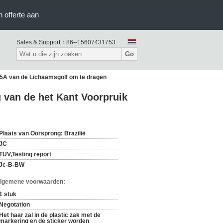
 offerte aan
Sales & Support：
86--15607431753
Go
 5A van de Lichaamsgolf om te dragen
 van de het Kant Voorpruik
Plaats van Oorsprong: Brazilië
JC
TUV,Testing report
Jc-B-BW
Algemene voorwaarden:
1 stuk
Negotation
Het haar zal in de plastic zak met de
markering en de sticker worden