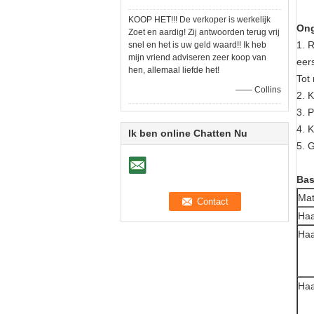
KOOP HET!!! De verkoper is werkelijk
Ong
Zoet en aardig! Zij antwoorden terug vrij
1. R
snel en het is uw geld waard!! Ik heb
mijn vriend adviseren zeer koop van
eers
hen, allemaal liefde het!
Tot
—— Collins
2. K
3. P
4. 
Ik ben online Chatten Nu
5. 
Bas
Mat
Haa
Haa
Haa